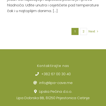
hladnoća. Uđite unutra i osjetićete pad temperature
čak i u najtoplijim danima. [...]
1
2
Next
Kontaktirajte nas
+382 67 00 30 40
info@lipa-cave.me
Lipska Pećina d.o.o.
Lipa Dobrska BB, 81250 Prijestonica Cetinje