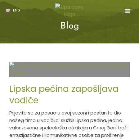
Skip
to
ENG
content
Blog
Lipska pećina zapošljava
vodiče
Prijavite se za posao u ovoj sezoni i postanite dio
našeg tima u vodičkoj službi! Lipska pećina, jedina
valorizovana speleološka atrakcija u Crnoj Gori, traži
entuzijastične i komunikativne osobe za proširenje