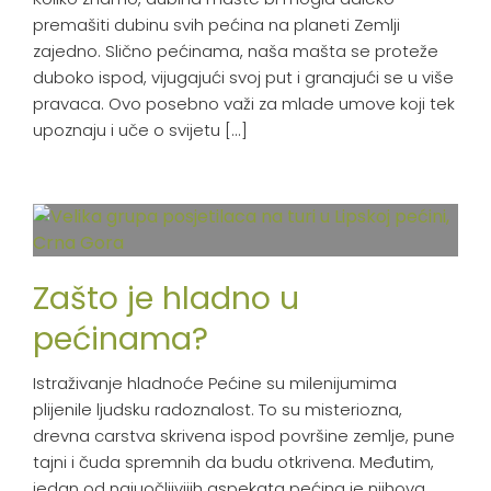
premašiti dubinu svih pećina na planeti Zemlji
zajedno. Slično pećinama, naša mašta se proteže
duboko ispod, vijugajući svoj put i granajući se u više
pravaca. Ovo posebno važi za mlade umove koji tek
upoznaju i uče o svijetu [...]
Zašto je hladno u
pećinama?
Istraživanje hladnoće Pećine su milenijumima
plijenile ljudsku radoznalost. To su misteriozna,
drevna carstva skrivena ispod površine zemlje, pune
tajni i čuda spremnih da budu otkrivena. Međutim,
jedan od najuočljivijih aspekata pećina je njihova